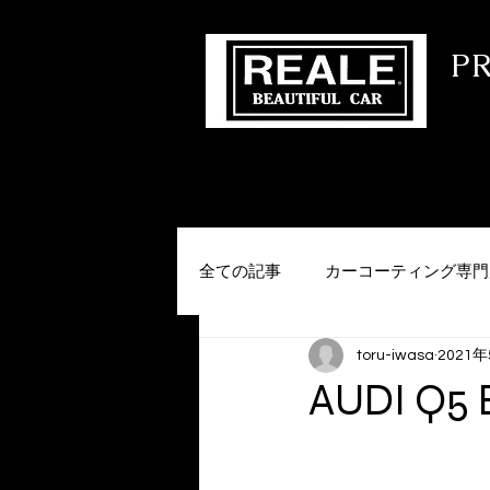
​ 
コー
HOME
会社概要
MENU
メー
全ての記事
カーコーティング専門
toru-iwasa
2021
AUDI Q5 