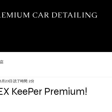
PREMIUM CAR DETAILING
ティング・プロテクションフィルム専門店 REALE新潟
カー別施工実績
WEB予約
ブログ
STAFF
施工ギャラリー
店
年5月23日
読了時間: 2分
EX KeePer Premium!