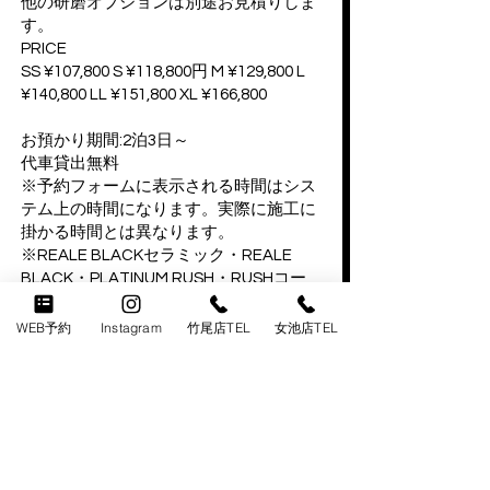
他の研磨オプションは別途お見積りしま
す。
PRICE
SS ¥107,800 S ¥118,800円 M ¥129,800 L
¥140,800 LL ¥151,800 XL ¥166,800
お預かり期間:2泊3日～
代車貸出無料
※予約フォームに表示される時間はシス
テム上の時間になります。実際に施工に
掛かる時間とは異なります。
※REALE BLACKセラミック・REALE
BLACK・PLATINUM RUSH・RUSHコー
ティングに関しての耐久年数はあくまで
も目安であり、お車の塗装の状態、保管
WEB予約
Instagram
竹尾店TEL
女池店TEL
状況や日頃のメンテナンスの頻度により
持続期間は異なります。
コーティング施工後の洗車やメンテナン
スなどの定期的なお手入れによりコーテ
ィング被膜をより良い状態に保つことが
できます。またダメージのある塗装面に
施工した場合は本来のコーティング効果