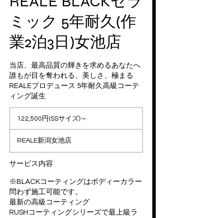
REALE BLACKセラ
ミック 5年耐久(作
業2泊3日)女池店
当店、最高品質の輝きを求めるあなたへ
誰もが目を奪われる、美しさ、極まる
REALEプロデュース 5年耐久高級コーテ
ィング誕生
122,500
円
122,500円(SSサイズ)～
(SS
サ
イ
REALE新潟女池店
ズ)
～
サービス内容
※BLACKコーティングはボディーカラー
問わず施工可能です。
最新の高級コーティング
RUSHコーティングシリーズで最上級ラ