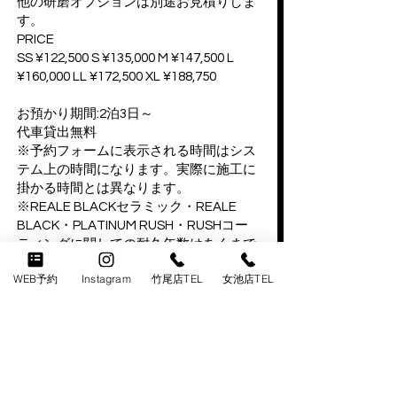
他の研磨オプションは別途お見積りしま
す。
PRICE
SS ¥122,500 S ¥135,000 M ¥147,500 L
¥160,000 LL ¥172,500 XL ¥188,750
お預かり期間:2泊3日～
代車貸出無料
※予約フォームに表示される時間はシス
テム上の時間になります。実際に施工に
掛かる時間とは異なります。
※REALE BLACKセラミック・REALE
BLACK・PLATINUM RUSH・RUSHコー
ティングに関しての耐久年数はあくまで
も目安であり、お車の塗装の状態、保管
WEB予約
Instagram
竹尾店TEL
女池店TEL
状況や日頃のメンテナンスの頻度により
持続期間は異なります。
コーティング施工後の洗車やメンテナン
スなどの定期的なお手入れによりコーテ
ィング被膜をより良い状態に保つことが
できます。またダメージのある塗装面に
施工した場合は本来のコーティング効果