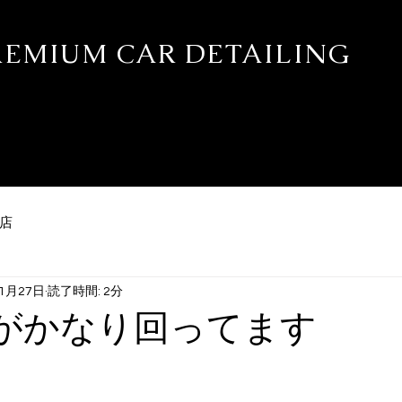
PREMIUM CAR DETAILING
ティング・プロテクションフィルム専門店 REALE新潟
カー別施工実績
WEB予約
ブログ
STAFF
施工ギャラリー
店
年1月27日
読了時間: 2分
beがかなり回ってます