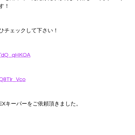
す！
ひチェックして下さい！
QtTdQ_qHKOA
wQ8Tlr_Vco
EXキーパーをご依頼頂きました。