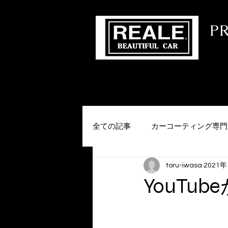
​ 
コー
HOME
会社概要
MENU
メー
全ての記事
カーコーティング専門
toru-iwasa
2021
YouTu