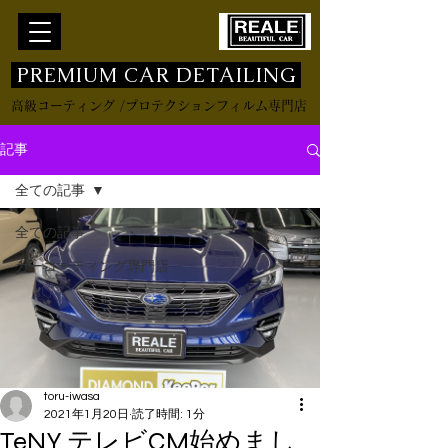
​ PREMIUM CAR DETAILING
高級コーティング /プロテクションフィルム専門店
記事
全ての記事
全ての記事
カーコーティング専門店
toru-iwasa
2021年1月20日
読了時間: 1分
TeNY テレビCM始めまし