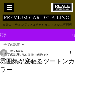
​ PREMIUM CAR DETAILING
高級コーティング /プロテクションフィルム専門店
記事
全ての記事
toru-iwasa
全ての記事
2021年7月30日
読了時間: 1分
雰囲気が変わるツートンカ
カーコーティング専門店
ラー