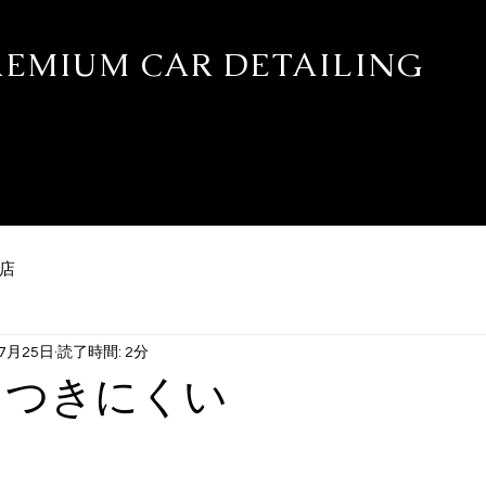
PREMIUM CAR DETAILING
ティング・プロテクションフィルム専門店 REALE新潟
カー別施工実績
WEB予約
ブログ
STAFF
施工ギャラリー
店
年7月25日
読了時間: 2分
もつきにくい