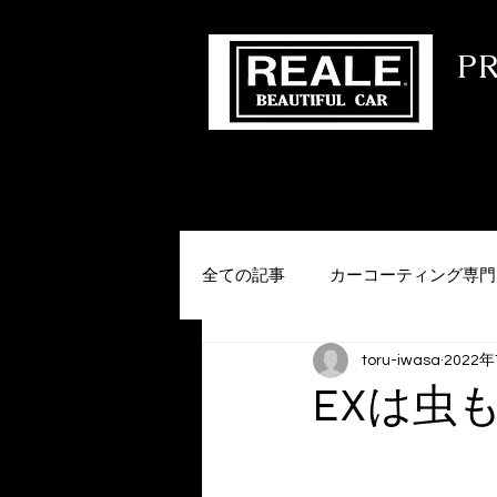
​ 
コー
HOME
会社概要
MENU
メー
全ての記事
カーコーティング専門
toru-iwasa
2022
EXは虫