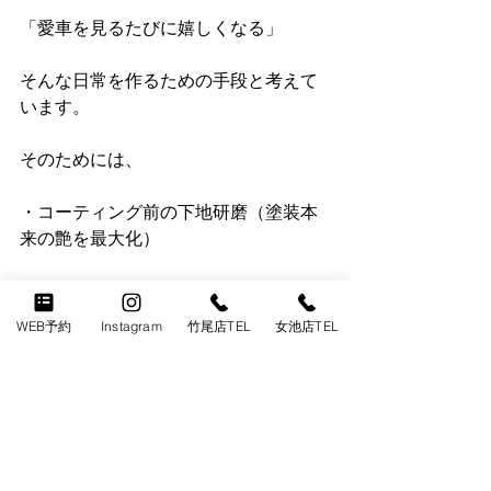
「愛車を見るたびに嬉しくなる」
そんな日常を作るための手段と考えて
います。
そのためには、
・コーティング前の下地研磨（塗装本
来の艶を最大化）
・コーティングのアフターサポートの
充実、純水手洗い洗車やメンテナンス
WEB予約
Instagram
竹尾店TEL
女池店TEL
など
施工して終わりでは無く、施工後もし
っかりとサポート致します。
お店に人が少ないと、なかなかアフタ