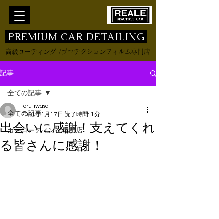
​ PREMIUM CAR DETAILING
高級コーティング /プロテクションフィルム専門店
記事
全ての記事
toru-iwasa
全ての記事
2021年1月17日
読了時間: 1分
出会いに感謝！支えてくれ
カーコーティング専門店
る皆さんに感謝！