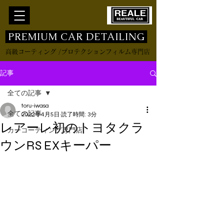
​ PREMIUM CAR DETAILING
高級コーティング /プロテクションフィルム専門店
記事
全ての記事
toru-iwasa
全ての記事
2022年4月5日
読了時間: 3分
レアーレ初のトヨタクラ
カーコーティング専門店
ウンRS EXキーパー