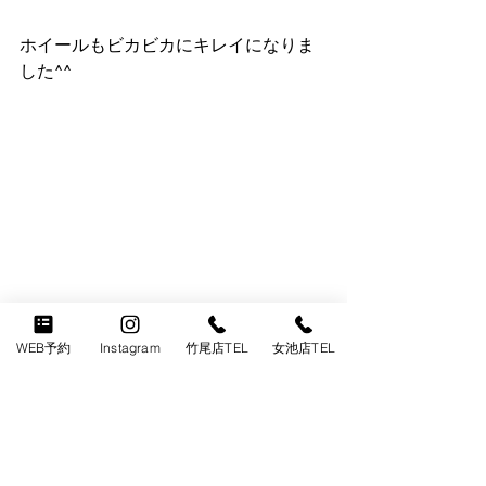
ホイールもビカビカにキレイになりま
した^^
WEB予約
Instagram
竹尾店TEL
女池店TEL
グリルの中やエンブレムもシミだらけ
でしたがスケール除去とコーティング
で新品のように蘇りました^^