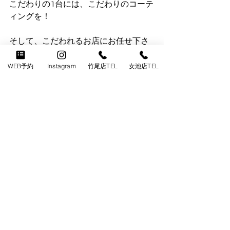
こだわりの1台には、こだわりのコーテ
ィングを！
そして、こだわれるお店にお任せ下さ
い！
WEB予約
Instagram
竹尾店TEL
女池店TEL
本物の技術で、もっと愛せる車へ
愛車本来の輝きや、
見違えるほど輝く愛車を、
レアーレ新潟は実現します。