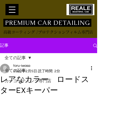
​ PREMIUM CAR DETAILING
高級コーティング /プロテクションフィルム専門店
記事
全ての記事
toru-iwasa
全ての記事
2022年2月5日
読了時間: 2分
レアなカラー ロードス
カーコーティング専門店
ターEXキーパー