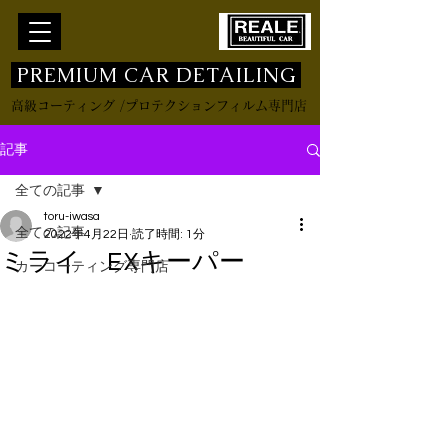
​ PREMIUM CAR DETAILING
高級コーティング /プロテクションフィルム専門店
記事
全ての記事
toru-iwasa
全ての記事
2022年4月22日
読了時間: 1分
ミライ EXキーパー
カーコーティング専門店