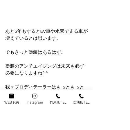
あと5年もするとEV車や水素で走る車が
増えているとは思います。
でもきっと塗装はあるはず。
塗装のアンチエイジングは未来も必ず
必要になりますね^ ^
我々プロディテーラーはもっともっと
技術を上げてお客様に感動を提供して
行きます！
WEB予約
Instagram
竹尾店TEL
女池店TEL