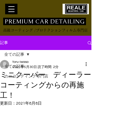
​ PREMIUM CAR DETAILING
高級コーティング /プロテクションフィルム専門店
記事
全ての記事
toru-iwasa
全ての記事
2021年5月30日
読了時間: 2分
ミニクーパー ディーラー
カーコーティング専門店
コーティングからの再施
工！
更新日：
2021年8月8日