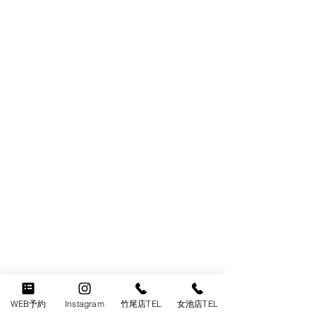
どの角度から見ても本当に美しいです
WEB予約
Instagram
竹尾店TEL
女池店TEL
ね〜