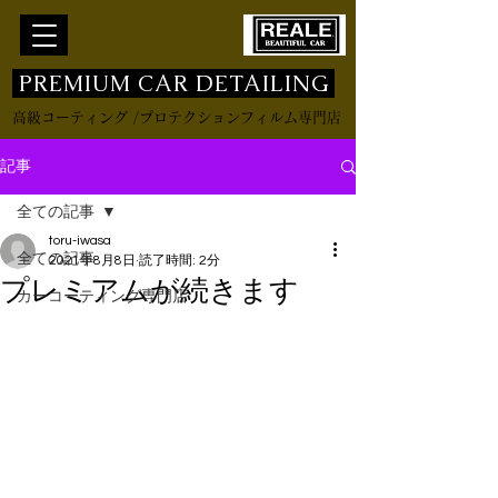
​ PREMIUM CAR DETAILING
高級コーティング /プロテクションフィルム専門店
記事
全ての記事
toru-iwasa
全ての記事
2021年8月8日
読了時間: 2分
プレミアムが続きます
カーコーティング専門店