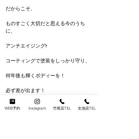
だからこそ、
ものすごく大切だと思える今のうち
に、
アンチエイジング!!
コーティングで塗装をしっかり守り、
何年後も輝くボディーを！
必ず差が出ます！
雨や黄砂、花粉、
WEB予約
Instagram
竹尾店TEL
女池店TEL
雪や融雪剤、塩害、消雪パイプ、
様々な外敵要因から、