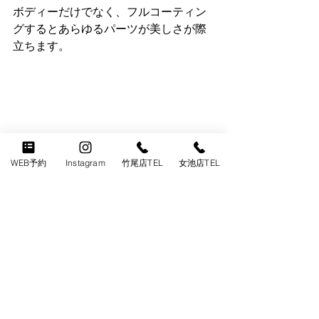
ボディーだけでなく、フルコーティン
グするとあらゆるパーツが美しさが際
立ちます。
WEB予約
Instagram
竹尾店TEL
女池店TEL
本当に大迫力のディフェンダー110で
す。お客様に感動していただく事を第
一に考え、想いを込めて施工した分、
完成と共に達成感があります(^^)
お客様にも喜んで頂けて何よりです。