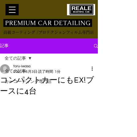
​ PREMIUM CAR DETAILING
高級コーティング /プロテクションフィルム専門店
記事
全ての記事
toru-iwasa
全ての記事
2021年8月3日
読了時間: 1分
コンパクトカーにもEX!ブ
カーコーティング専門店
ースに4台