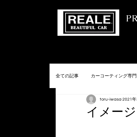
​ 
コー
HOME
会社概要
MENU
メー
全ての記事
カーコーティング専門
toru-iwasa
2021
イメージ