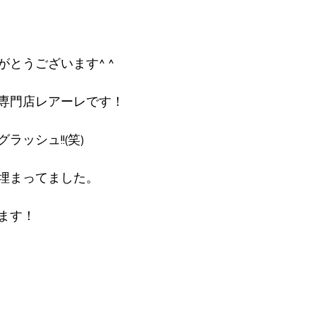
とうございます^ ^
専門店レアーレです！
ッシュ!!(笑)
埋まってました。
ます！