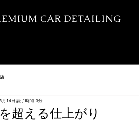
PREMIUM CAR DETAILING
ティング・プロテクションフィルム専門店 REALE新潟
カー別施工実績
WEB予約
ブログ
STAFF
施工ギャラリー
店
年3月14日
読了時間: 3分
を超える仕上がり